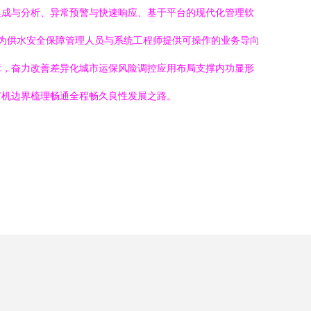
集成与分析、异常预警与快速响应、基于平台的现代化管理软
为供水安全保障管理人员与系统工程师提供可操作的业务导向
障，奋力改善差异化城市运保风险调控应用布局支撑内功显形
有机边界梳理畅通全程畅久良性发展之路。