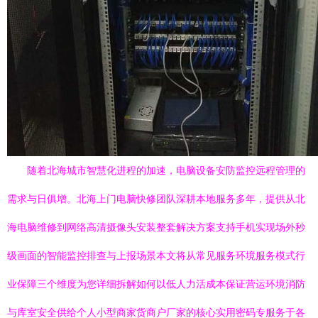
随着北海城市智慧化进程的加速，电脑设备安防监控远程管理的
需求与日俱增。北海上门电脑快修团队深耕本地服务多年，提供从北
海电脑维修到网络高清摄像头安装整套解决方案支持手机实现场外秒
级画面的智能监控排查与上报场景本文将从常见服务环境服务模式行
业保障三个维度为您详细拆解如何以低人力活成本保证营运环境消防
与库室安全供给个人小型商家货商户厂家的核心实用密码专服务于各